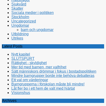
Sjukvård
Skatter
Sociala medier i politiken
Stockholm
Uncategorized
Ungdomar
barn och ungdomar
Utbildning
Utrikes
Latest Posts
Nytt kapitel
SLUTSPURT
Rättighet - skyldighet
Mer tid med barnen, mer valfrihet
Sätt människors drömmar i fokus i bostadspolitiken
Mindre barngrupper borde inte behöva debatteras
Ett val om värderingar
Barngrupperna i förskolan måste bli mindre!
Låt fler bo i ett hem de valt med hjärtat
Visionshus
Archives