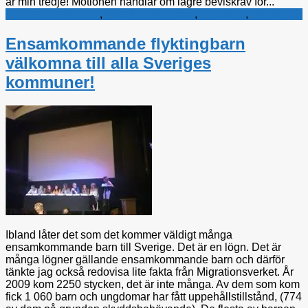
är min tredje! Motionen handlar om lägre beviskrav för...
barn och ungdomar
,
Kristdemokraterna
,
migration
,
Ungdomar
Ensamkommande flyktingbarn
välkomna till alla Sveriges
kommuner!
Ibland låter det som det kommer väldigt många
ensamkommande barn till Sverige. Det är en lögn. Det är
många lögner gällande ensamkommande barn och därför
tänkte jag också redovisa lite fakta från Migrationsverket. År
2009 kom 2250 stycken, det är inte många. Av dem som kom
fick 1 060 barn och ungdomar har fått uppehållstillstånd, (774