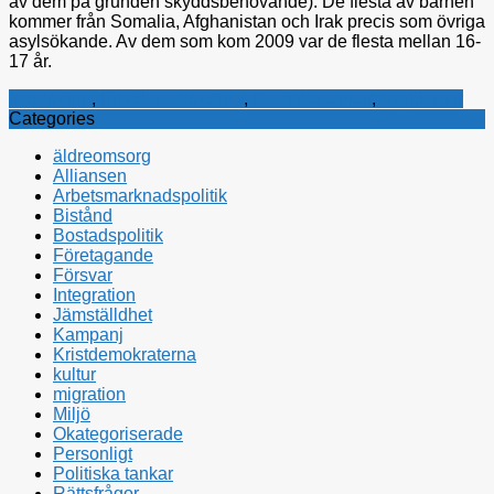
av dem på grunden skyddsbehövande). De flesta av barnen
kommer från Somalia, Afghanistan och Irak precis som övriga
asylsökande. Av dem som kom 2009 var de flesta mellan 16-
17 år.
Integration
,
Kristdemokraterna
,
Politiska tankar
,
Ungdomar
Categories
äldreomsorg
Alliansen
Arbetsmarknadspolitik
Bistånd
Bostadspolitik
Företagande
Försvar
Integration
Jämställdhet
Kampanj
Kristdemokraterna
kultur
migration
Miljö
Okategoriserade
Personligt
Politiska tankar
Rättsfrågor