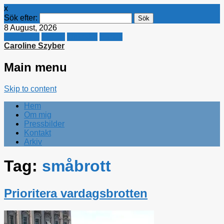
x
Sök efter:
8 August, 2026
Facebook
Twitter
Linkedin
E-mail
Caroline Szyber
Main menu
Skip to content
Hem
Om mig
Pressbilder
Kontakt
Arkiv
Tag:
småbrott
Prioritera vardagsbrotten