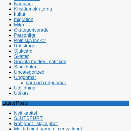
Kampanj
Kristdemokraterna
kultur
migration
Miljö
Okategoriserade
Personligt
Politiska tankar
Rättsfrågor
Sjukvård
Skatter
Sociala medier i politiken
Stockholm
Uncategorized
Ungdomar
barn och ungdomar
Utbildning
Utrikes
Latest Posts
Nytt kapitel
SLUTSPURT
Rättighet - skyldighet
Mer tid med barnen, mer valfrihet