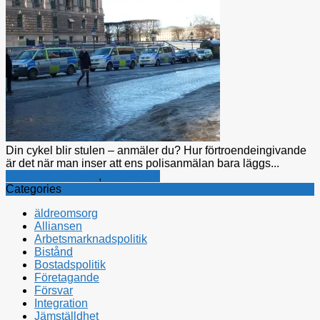
Din cykel blir stulen – anmäler du? Hur förtroendeingivande
är det när man inser att ens polisanmälan bara läggs...
Kristdemokraterna
,
Rättsfrågor
Categories
äldreomsorg
Alliansen
Arbetsmarknadspolitik
Bistånd
Bostadspolitik
Företagande
Försvar
Integration
Jämställdhet