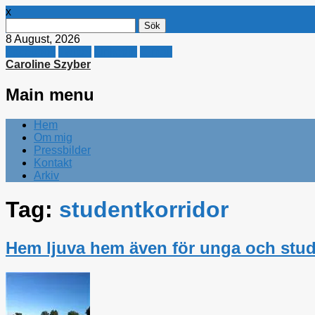
x
Sök
efter:
8 August, 2026
Facebook
Twitter
Linkedin
E-mail
Caroline Szyber
Main menu
Skip
Hem
to
Om mig
content
Pressbilder
Kontakt
Arkiv
Tag:
studentkorridor
Hem ljuva hem även för unga och stud