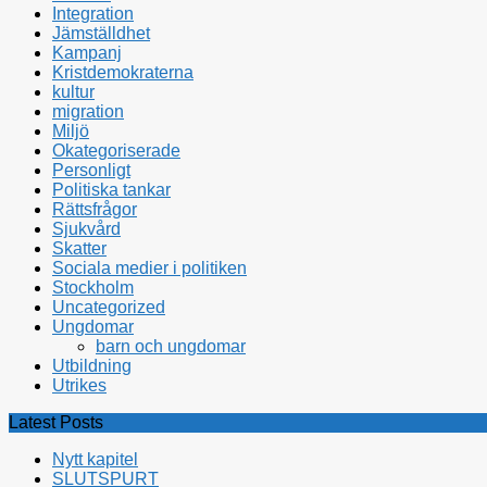
Integration
Jämställdhet
Kampanj
Kristdemokraterna
kultur
migration
Miljö
Okategoriserade
Personligt
Politiska tankar
Rättsfrågor
Sjukvård
Skatter
Sociala medier i politiken
Stockholm
Uncategorized
Ungdomar
barn och ungdomar
Utbildning
Utrikes
Latest Posts
Nytt kapitel
SLUTSPURT