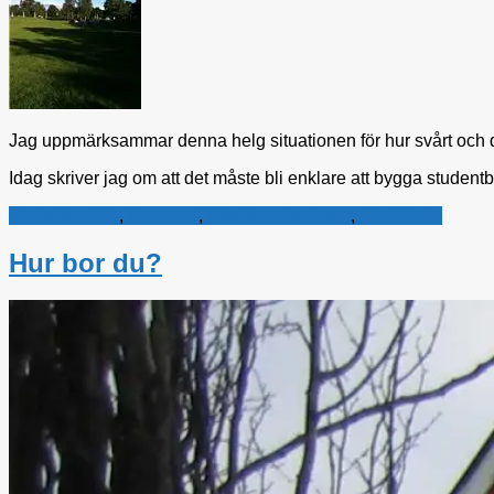
Jag uppmärksammar denna helg situationen för hur svårt och d
Idag skriver jag om att det måste bli enklare att bygga stude
Bostadspolitik
,
Kampanj
,
Kristdemokraterna
,
Stockholm
Hur bor du?