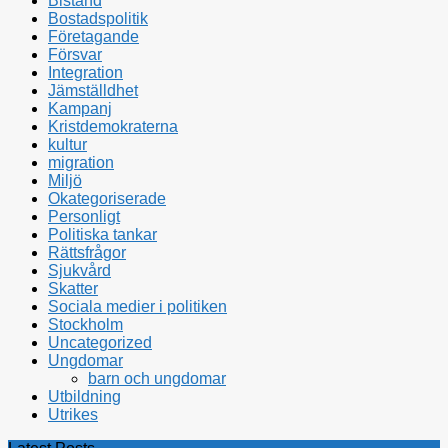
Bistånd
Bostadspolitik
Företagande
Försvar
Integration
Jämställdhet
Kampanj
Kristdemokraterna
kultur
migration
Miljö
Okategoriserade
Personligt
Politiska tankar
Rättsfrågor
Sjukvård
Skatter
Sociala medier i politiken
Stockholm
Uncategorized
Ungdomar
barn och ungdomar
Utbildning
Utrikes