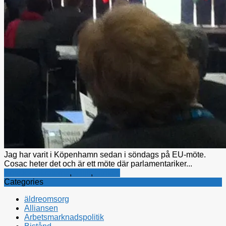
Jag har varit i Köpenhamn sedan i söndags på EU-möte.
Cosac heter det och är ett möte där parlamentariker...
Kristdemokraterna
,
Miljö
,
Utrikes
Categories
äldreomsorg
Alliansen
Arbetsmarknadspolitik