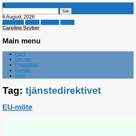
x
Sök
efter:
6 August, 2026
Facebook
Twitter
Linkedin
E-mail
Caroline Szyber
Main menu
Skip
Hem
to
Om mig
content
Pressbilder
Kontakt
Arkiv
Tag:
tjänstedirektivet
EU-möte