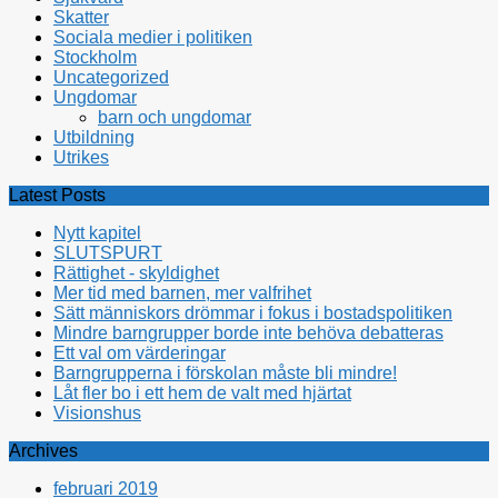
Skatter
Sociala medier i politiken
Stockholm
Uncategorized
Ungdomar
barn och ungdomar
Utbildning
Utrikes
Latest Posts
Nytt kapitel
SLUTSPURT
Rättighet - skyldighet
Mer tid med barnen, mer valfrihet
Sätt människors drömmar i fokus i bostadspolitiken
Mindre barngrupper borde inte behöva debatteras
Ett val om värderingar
Barngrupperna i förskolan måste bli mindre!
Låt fler bo i ett hem de valt med hjärtat
Visionshus
Archives
februari 2019