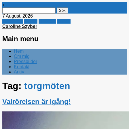
x
Sök
efter:
7 August, 2026
Facebook
Twitter
Linkedin
E-mail
Caroline Szyber
Main menu
Skip
Hem
to
Om mig
content
Pressbilder
Kontakt
Arkiv
Tag:
torgmöten
Valrörelsen är igång!