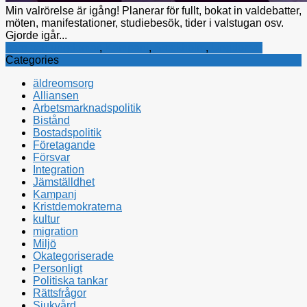
Min valrörelse är igång! Planerar för fullt, bokat in valdebatter,
möten, manifestationer, studiebesök, tider i valstugan osv.
Gjorde igår...
barn och ungdomar
,
Kampanj
,
Stockholm
,
Ungdomar
Categories
äldreomsorg
Alliansen
Arbetsmarknadspolitik
Bistånd
Bostadspolitik
Företagande
Försvar
Integration
Jämställdhet
Kampanj
Kristdemokraterna
kultur
migration
Miljö
Okategoriserade
Personligt
Politiska tankar
Rättsfrågor
Sjukvård