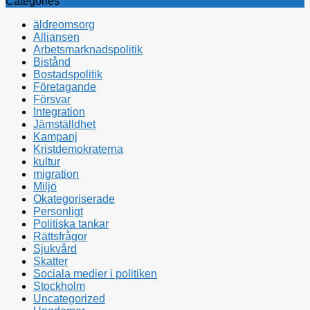
Categories
äldreomsorg
Alliansen
Arbetsmarknadspolitik
Bistånd
Bostadspolitik
Företagande
Försvar
Integration
Jämställdhet
Kampanj
Kristdemokraterna
kultur
migration
Miljö
Okategoriserade
Personligt
Politiska tankar
Rättsfrågor
Sjukvård
Skatter
Sociala medier i politiken
Stockholm
Uncategorized