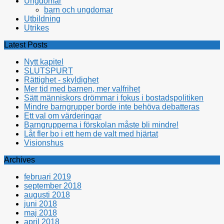
Ungdomar
barn och ungdomar
Utbildning
Utrikes
Latest Posts
Nytt kapitel
SLUTSPURT
Rättighet - skyldighet
Mer tid med barnen, mer valfrihet
Sätt människors drömmar i fokus i bostadspolitiken
Mindre barngrupper borde inte behöva debatteras
Ett val om värderingar
Barngrupperna i förskolan måste bli mindre!
Låt fler bo i ett hem de valt med hjärtat
Visionshus
Archives
februari 2019
september 2018
augusti 2018
juni 2018
maj 2018
april 2018