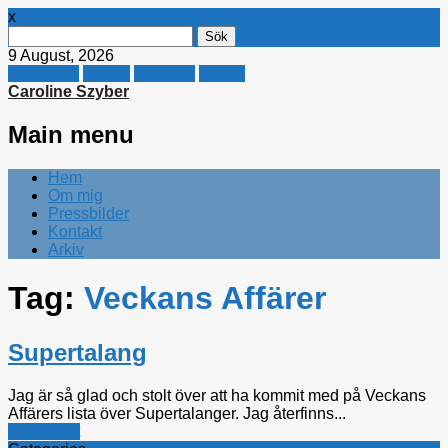
x
Sök
efter:
9 August, 2026
Facebook
Twitter
Linkedin
E-mail
Caroline Szyber
Main menu
Skip
Hem
to
Om mig
content
Pressbilder
Kontakt
Arkiv
Tag:
Veckans Affärer
Supertalang
Jag är så glad och stolt över att ha kommit med på Veckans
Affärers lista över Supertalanger. Jag återfinns...
Personligt