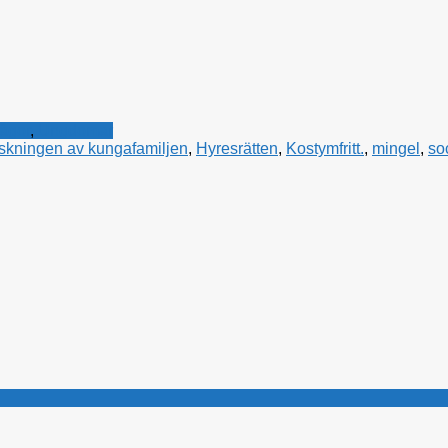
rågor
,
Ungdomar
skningen av kungafamiljen
,
Hyresrätten
,
Kostymfritt.
,
mingel
,
so