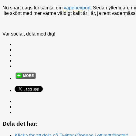
Nu snart dags för samtal om
vapenexport
. Sedan ytterligare mi
lite skönt med mer värme väldigt kallt år i år, ja rent vädermäss
Var social, dela med dig!
Dela det här:
Klicka för att dela på Twitter (Öppnas i ett nytt fönster)