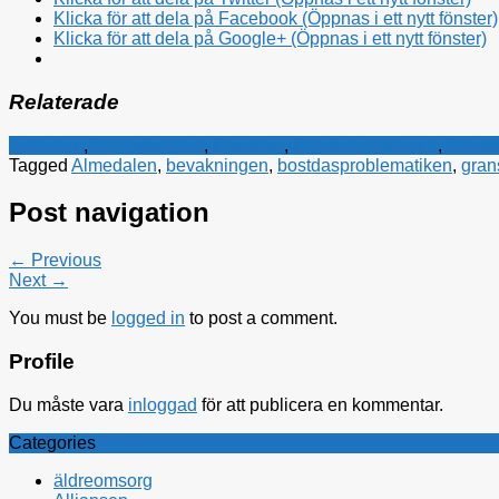
Klicka för att dela på Facebook (Öppnas i ett nytt fönster)
Klicka för att dela på Google+ (Öppnas i ett nytt fönster)
Relaterade
Alliansen
,
Bostadspolitik
,
Kampanj
,
Kristdemokraterna
,
Rättsf
Tagged
Almedalen
,
bevakningen
,
bostdasproblematiken
,
gran
Post navigation
← Previous
Next →
You must be
logged in
to post a comment.
Profile
Du måste vara
inloggad
för att publicera en kommentar.
Categories
äldreomsorg