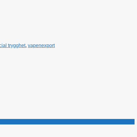
cial trygghet
,
vapenexport