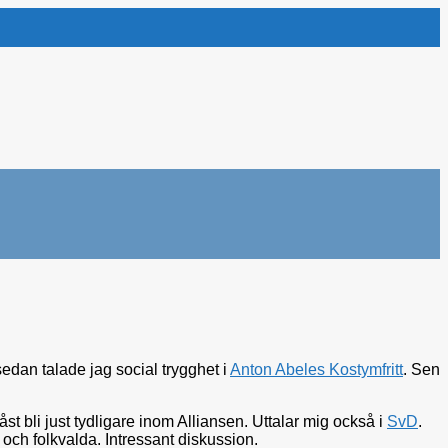
sedan talade jag social trygghet i
Anton Abeles Kostymfritt
. Sen
måst bli just tydligare inom Alliansen. Uttalar mig också i
SvD
.
och folkvalda. Intressant diskussion.