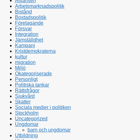
Alliansen
Arbetsmarknadspolitik
Bistånd
Bostadspolitik
Företagande
Försvar
Integration
Jämställdhet
Kampanj
Kristdemokraterna
kultur
migration
Miljö
Okategoriserade
Personligt
Politiska tankar
Rättsfrågor
Sjukvård
Skatter
Sociala medier i politiken
Stockholm
Uncategorized
Ungdomar
barn och ungdomar
Utbildning