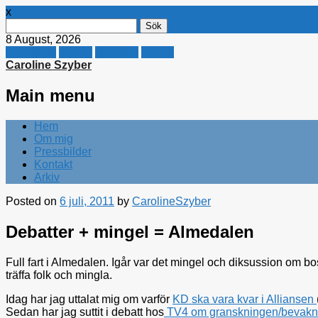
x
Sök
efter:
8 August, 2026
Facebook
Twitter
Linkedin
E-mail
Caroline Szyber
Main menu
Skip
Hem
to
Om mig
content
Pressbilder
Kontakt
Arkiv
Posted on
6 juli, 2011
by
CarolineSzyber
Debatter + mingel = Almedalen
Full fart i Almedalen. Igår var det mingel och diksussion om bo
träffa folk och mingla.
Idag har jag uttalat mig om varför
KD ska vara kvar i Alliansen
Sedan har jag suttit i debatt hos
TV4 om granskningen/bevakni