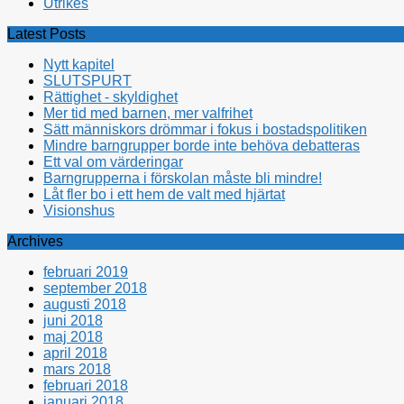
Utrikes
Latest Posts
Nytt kapitel
SLUTSPURT
Rättighet - skyldighet
Mer tid med barnen, mer valfrihet
Sätt människors drömmar i fokus i bostadspolitiken
Mindre barngrupper borde inte behöva debatteras
Ett val om värderingar
Barngrupperna i förskolan måste bli mindre!
Låt fler bo i ett hem de valt med hjärtat
Visionshus
Archives
februari 2019
september 2018
augusti 2018
juni 2018
maj 2018
april 2018
mars 2018
februari 2018
januari 2018