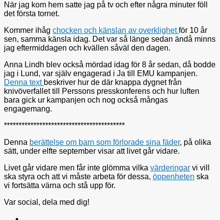
När jag kom hem satte jag på tv och efter några minuter föll
det första tornet.
Kommer ihåg
chocken och känslan av overklighet
för 10 år
sen, samma känsla idag. Det var så länge sedan ändå minns
jag eftermiddagen och kvällen såväl den dagen.
Anna Lindh blev också mördad idag för 8 år sedan, då bodde
jag i Lund, var själv engagerad i Ja till EMU kampanjen.
Denna text
beskriver hur de där knappa dygnet från
knivöverfallet till Perssons presskonferens och hur luften
bara gick ur kampanjen och nog också mångas
engagemang.
*****************************************
Denna
berättelse om barn som förlorade sina fäder
, på olika
sätt, under elfte september visar att livet går vidare.
Livet går vidare men får inte glömma vilka
värderingar
vi vill
ska styra och att vi måste arbeta för dessa,
öppenheten
ska
vi fortsätta värna och stå upp för.
Var social, dela med dig!