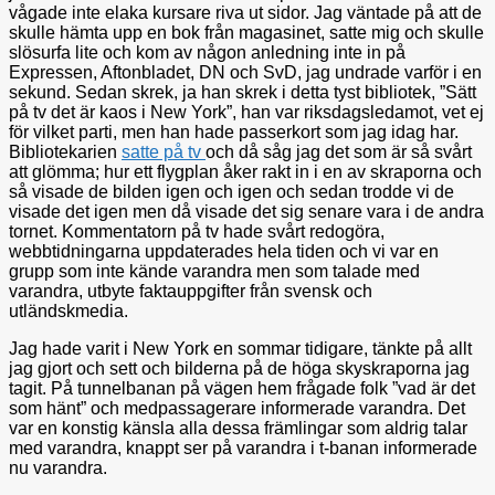
vågade inte elaka kursare riva ut sidor. Jag väntade på att de
skulle hämta upp en bok från magasinet, satte mig och skulle
slösurfa lite och kom av någon anledning inte in på
Expressen, Aftonbladet, DN och SvD, jag undrade varför i en
sekund. Sedan skrek, ja han skrek i detta tyst bibliotek, ”Sätt
på tv det är kaos i New York”, han var riksdagsledamot, vet ej
för vilket parti, men han hade passerkort som jag idag har.
Bibliotekarien
satte på tv
och då såg jag det som är så svårt
att glömma; hur ett flygplan åker rakt in i en av skraporna och
så visade de bilden igen och igen och sedan trodde vi de
visade det igen men då visade det sig senare vara i de andra
tornet. Kommentatorn på tv hade svårt redogöra,
webbtidningarna uppdaterades hela tiden och vi var en
grupp som inte kände varandra men som talade med
varandra, utbyte faktauppgifter från svensk och
utländskmedia.
Jag hade varit i New York en sommar tidigare, tänkte på allt
jag gjort och sett och bilderna på de höga skyskraporna jag
tagit. På tunnelbanan på vägen hem frågade folk ”vad är det
som hänt” och medpassagerare informerade varandra. Det
var en konstig känsla alla dessa främlingar som aldrig talar
med varandra, knappt ser på varandra i t-banan informerade
nu varandra.