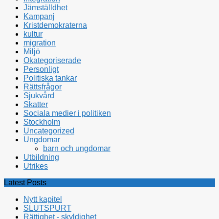
Jämställdhet
Kampanj
Kristdemokraterna
kultur
migration
Miljö
Okategoriserade
Personligt
Politiska tankar
Rättsfrågor
Sjukvård
Skatter
Sociala medier i politiken
Stockholm
Uncategorized
Ungdomar
barn och ungdomar
Utbildning
Utrikes
Latest Posts
Nytt kapitel
SLUTSPURT
Rättighet - skyldighet