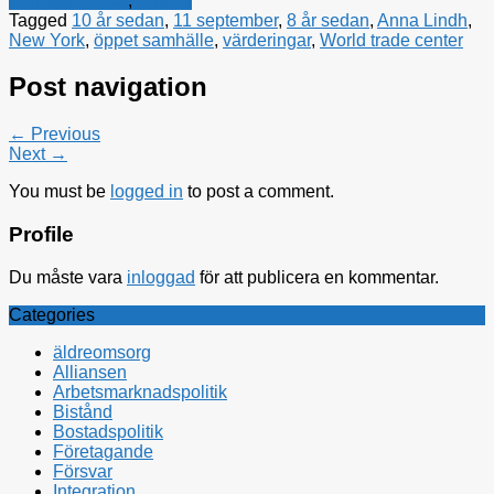
Politiska tankar
,
Utrikes
Tagged
10 år sedan
,
11 september
,
8 år sedan
,
Anna Lindh
,
New York
,
öppet samhälle
,
värderingar
,
World trade center
Post navigation
← Previous
Next →
You must be
logged in
to post a comment.
Profile
Du måste vara
inloggad
för att publicera en kommentar.
Categories
äldreomsorg
Alliansen
Arbetsmarknadspolitik
Bistånd
Bostadspolitik
Företagande
Försvar
Integration