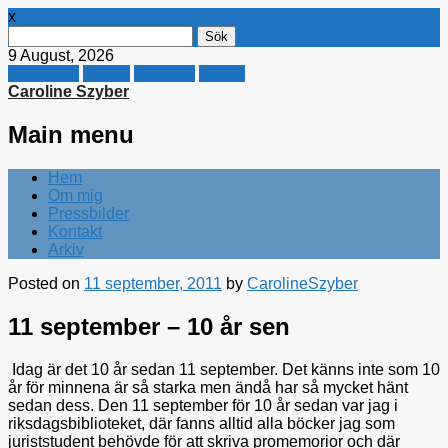
x
Sök
efter:
9 August, 2026
Facebook
Twitter
Linkedin
E-mail
Caroline Szyber
Main menu
Skip
Hem
to
Om mig
content
Pressbilder
Kontakt
Arkiv
Posted on
11 september, 2011
by
CarolineSzyber
11 september – 10 år sen
Idag är det 10 år sedan 11 september. Det känns inte som 10
år för minnena är så starka men ändå har så mycket hänt
sedan dess. Den 11 september för 10 år sedan var jag i
riksdagsbiblioteket, där fanns alltid alla böcker jag som
juriststudent behövde för att skriva promemorior och där