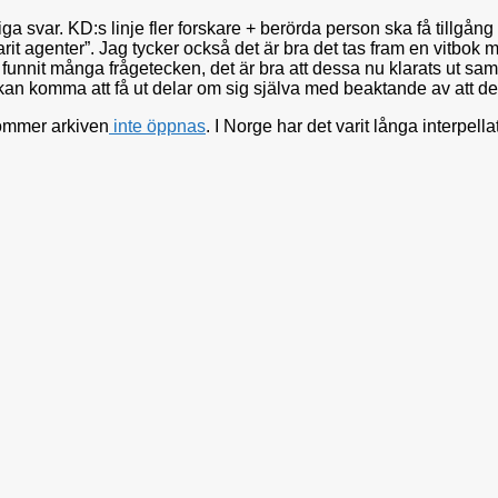
 svar. KD:s linje fler forskare + berörda person ska få tillgång 
e varit agenter”. Jag tycker också det är bra det tas fram en vit
funnit många frågetecken, det är bra att dessa nu klarats ut sa
 kan komma att få ut delar om sig själva med beaktande av att de
 kommer arkiven
inte öppnas
. I Norge har det varit långa interpell