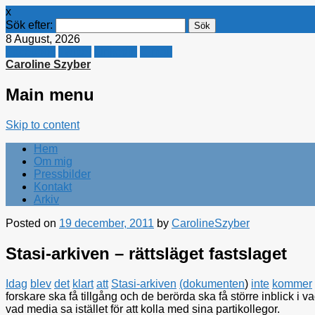
x
Sök efter:
8 August, 2026
Facebook
Twitter
Linkedin
E-mail
Caroline Szyber
Main menu
Skip to content
Hem
Om mig
Pressbilder
Kontakt
Arkiv
Posted on
19 december, 2011
by
CarolineSzyber
Stasi-arkiven – rättsläget fastslaget
Idag
blev
det
klart
att
Stasi-arkiven
(dokumenten
)
inte
kommer
forskare ska få tillgång och de berörda ska få större inblick i
vad media sa istället för att kolla med sina partikollegor.