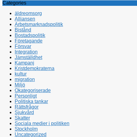
Categories
äldreomsorg
Alliansen
Arbetsmarknadspolitik
Bistånd
Bostadspolitik
Företagande
Försvar
Integration
Jämställdhet
Kampanj
Kristdemokraterna
kultur
migration
Miljö
Okategoriserade
Personligt
Politiska tankar
Rättsfrågor
Sjukvård
Skatter
Sociala medier i politiken
Stockholm
Uncategorized