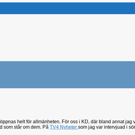
öppnas helt för allmänheten. För oss i KD, där bland annat jag var
 vad som står om dem. På
TV4 Nyheter
som jag var intervjuad i sö