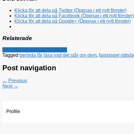
Klicka för att dela på Twitter (Öppnas i ett nytt fönster)
Klicka för att dela på Facebook (Öppnas i ett nytt fönster)
Klicka för att dela på Google+ (Öppnas i ett nytt fönster)
Relaterade
Kristdemokraterna
,
Rättsfrågor
Tagged
berörda får läsa vad det står om dem
,
fastslaget rättsl
Post navigation
← Previous
Next →
Profile