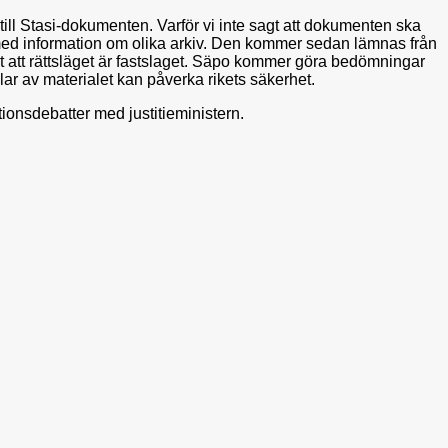
till Stasi-dokumenten. Varför vi inte sagt att dokumenten ska
bok med information om olika arkiv. Den kommer sedan lämnas från
mt att rättsläget är fastslaget. Säpo kommer göra bedömningar
lar av materialet kan påverka rikets säkerhet.
ationsdebatter med justitieministern.