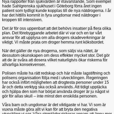
Nya rapporter från sjukvården är illavarslande. Som exempel
hade Sahlgrenska sjukhuset i Göteborg förra året ingen
patient som tydligt kunde kopplas till de nya nätdrogerna. I år
har det hittills kommit in fyra ungdomar med nätdroger i
kroppen till intensiven.
Det är för oss uppenbart att det behövs insatser på flera olika
plan. Det förebyggande arbetet där vi var och en tar vårt
ansvar för att upplysa om alla drogers skadeverkningar är
viktigt. Vi måste prata om droger hemma runt köksbordet.
När det gäller de nya drogerna, som säljs via nätet, är
dessutom okunskapen om dess effekter mycket stor. Det gör
att de är svåra att dosera vilket naturligtvis ökar riskerna för
allvarliga konsekvenser.
Polisen måste ha rätt redskap och här måste lagstiftning och
polisens organisation följa med i utvecklingen. Regeringen
har också infört möjligheten att drogtesta personer under 15
år och detta verktyg ska också används. Att tidigt upptäcka
och hjälpa den som har börjat använda droger är ju något vi
gör för allas skull – inte minst den enskilda personen.
Våra barn och ungdomar är det viktigaste vi har. Vi som är
vuxna måste göra allt vi kan för att bryta den negativa
utveckling vi ser. Våra storstäder riskerar annars att ännu mer