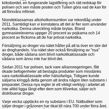
köksbordet, en fungerande lagstiftning och rätt redskap för
polisen och sen måste posten och Tullen göra vad de kan för
att försvåra införsel.
Niondeklassarnas alkoholkonsumtion var rekordlåg under
2011. Samtidigt kan vi konstatera att det är fler som använder
narkotika. Denna utveckling måste brytas. Bland
gymnasieeleverna uppger 20 procent av pojkarna och 14
procent av flickorna att de har prövat narkotika.
Försäljning av droger via nätet håller på att ta över en stor del
av droghandeln. Via nätet sker också försäljning av ”nya”
droger, både sådana som blivit narkotikaklassade och
sådana som ännu inte har blivit det.
Sedan 2011 har polisen, tack vare alliansregeringen, fått
ökade befogenheter att beslagta produkter som misstänks
vara narkotikaklassade eller hälsofarliga. Tidigare kunde
säljarna kringgå detta genom att ändra någon liten substans i
preparatet. Dessa nya regler är ett viktigt verktyg i arbetet att
inte alltid ligga långt efter dem som tillverkar, säljer och
distribuerar droger.
Varje vecka upptäcks en ny substans i EU. Nätbutiker som
säljer droger i gråzonen har ökat till nära 700 under förra året.