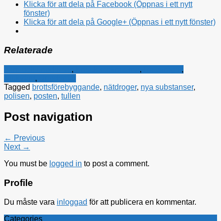
Klicka för att dela på Facebook (Öppnas i ett nytt
fönster)
Klicka för att dela på Google+ (Öppnas i ett nytt fönster)
Relaterade
barn och ungdomar
,
Kristdemokraterna
,
Rättsfrågor
,
Sjukvård
,
Ungdomar
Tagged
brottsförebyggande
,
nätdroger
,
nya substanser
,
polisen
,
posten
,
tullen
Post navigation
← Previous
Next →
You must be
logged in
to post a comment.
Profile
Du måste vara
inloggad
för att publicera en kommentar.
Categories