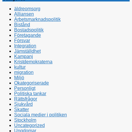
äldreomsorg
Alliansen
Arbetsmarknadspolitik
Bistånd
Bostadspolitik
Företagande
Försvar
Integration
Jämställdhet
Kampanj
Kristdemokraterna
kultur
migration
Miljö
Okategoriserade
Personligt
Politiska tankar
Rättsfrågor
Sjukvård
Skatter
Sociala medier i politiken
Stockholm
Uncategorized
Ungdomar