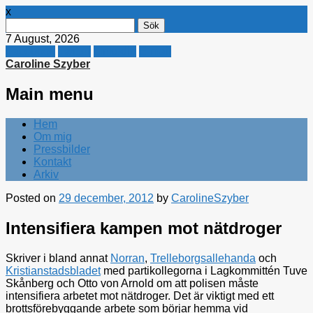
x
Sök
efter:
7 August, 2026
Facebook
Twitter
Linkedin
E-mail
Caroline Szyber
Main menu
Skip
Hem
to
Om mig
content
Pressbilder
Kontakt
Arkiv
Posted on
29 december, 2012
by
CarolineSzyber
Intensifiera kampen mot nätdroger
Skriver i bland annat
Norran
,
Trelleborgsallehanda
och
Kristianstadsbladet
med partikollegorna i Lagkommittén Tuve
Skånberg och Otto von Arnold om att polisen måste
intensifiera arbetet mot nätdroger. Det är viktigt med ett
brottsförebyggande arbete som börjar hemma vid