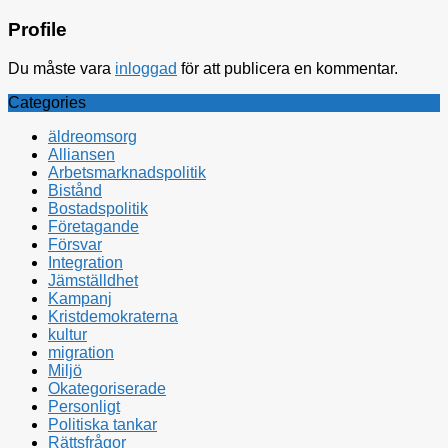
Profile
Du måste vara
inloggad
för att publicera en kommentar.
Categories
äldreomsorg
Alliansen
Arbetsmarknadspolitik
Bistånd
Bostadspolitik
Företagande
Försvar
Integration
Jämställdhet
Kampanj
Kristdemokraterna
kultur
migration
Miljö
Okategoriserade
Personligt
Politiska tankar
Rättsfrågor