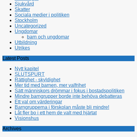
Sjukvård
Skatter
Sociala medier i politiken
Stockholm
Uncategorized
Ungdomar
barn och ungdomar
Utbildning
Utrikes
Latest Posts
Nytt kapitel
SLUTSPURT
Rättighet - skyldighet
Mer tid med barnen, mer valfrihet
Sätt människors drömmar i fokus i bostadspolitiken
Mindre barngrupper borde inte behöva debatteras
Ett val om värderingar
Barngrupperna i förskolan måste bli mindre!
Låt fler bo i ett hem de valt med hjärtat
Visionshus
Archives