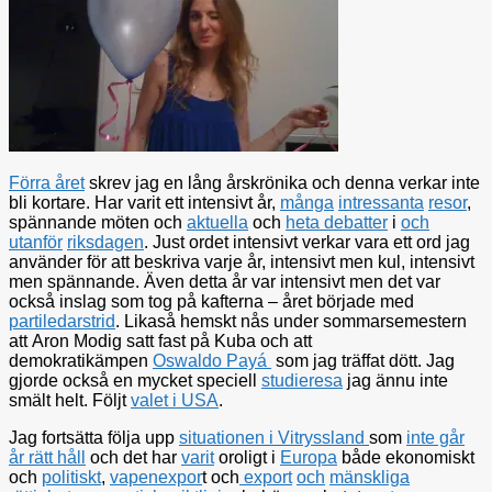
Förra året
skrev jag en lång årskrönika och denna verkar inte
bli kortare. Har varit ett intensivt år,
många
intressanta
resor
,
spännande möten och
aktuella
och
heta debatter
i
och
utanför
riksdagen
. Just ordet intensivt verkar vara ett ord jag
använder för att beskriva varje år, intensivt men kul, intensivt
men spännande. Även detta år var intensivt men det var
också inslag som tog på kafterna – året började med
partiledarstrid
. Likaså hemskt nås under sommarsemestern
att Aron Modig satt fast på Kuba och att
demokratikämpen
Oswaldo Payá
som jag träffat dött. Jag
gjorde också en mycket speciell
studieresa
jag ännu inte
smält helt. Följt
valet i USA
.
Jag fortsätta följa upp
situationen i Vitryssland
som
inte går
år rätt håll
och det har
varit
oroligt i
Europa
både ekonomiskt
och
politiskt
,
vapenexpor
t och
export
och
mänskliga