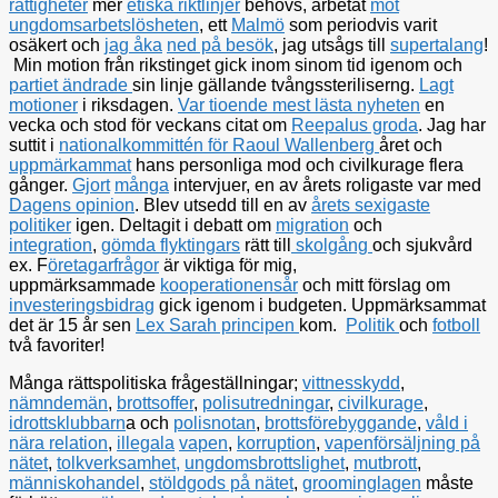
rättigheter
mer
etiska riktlinjer
behövs, arbetat
mot
ungdomsarbetslösheten
, ett
Malmö
som periodvis varit
osäkert och
jag åka
ned på besök
, jag utsågs till
supertalang
!
Min motion från rikstinget gick inom sinom tid igenom och
partiet ändrade
sin linje gällande tvångssteriliserng.
Lagt
motioner
i riksdagen.
Var tioende mest lästa nyheten
en
vecka och stod för veckans citat om
Reepalus groda
. Jag har
suttit i
nationalkommittén för Raoul Wallenberg
året och
uppmärkammat
hans personliga mod och civilkurage flera
gånger.
Gjort
många
intervjuer, en av årets roligaste var med
Dagens opinion
. Blev utsedd till en av
årets sexigaste
politiker
igen. Deltagit i debatt om
migration
och
integration
,
gömda flyktingars
rätt till
skolgång
och sjukvård
ex. F
öretagarfrågor
är viktiga för mig,
uppmärksammade
kooperationensår
och mitt förslag om
investeringsbidrag
gick igenom i budgeten. Uppmärksammat
det är 15 år sen
Lex Sarah principen
kom.
Politik
och
fotboll
två favoriter!
Många rättspolitiska frågeställningar;
vittnesskydd
,
nämndemän
,
brottsoffer
,
polisutredningar
,
civilkurage
,
idrottsklubbarn
a och
polisnotan
,
brottsförebyggande
,
våld i
nära relation
,
illegala
vapen
,
korruption
,
vapenförsäljning på
nätet
,
tolkverksamhet,
ungdomsbrottslighet
,
mutbrott
,
människohandel
,
stöldgods på nätet
,
groominglagen
måste