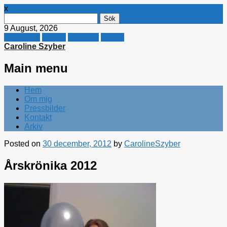
x
Sök
efter:
9 August, 2026
Facebook
Twitter
Linkedin
E-mail
Caroline Szyber
Main menu
Skip
Hem
to
Om mig
content
Pressbilder
Kontakt
Arkiv
Posted on
30 december, 2012
by
CarolineSzyber
Årskrönika 2012