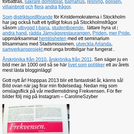
förbättras,
säkrare domstolar
,
barnahus
,
resning
,
polisen
,
villainbrott
och
flera
andra
frågor
.
Som
distriktsordförande
för Kristdemokraterna i Stockholm
har jag också haft ett tydligt fokus på Stockholmsfrågor
såsom
utbyggd t-bana
,
studentboende
, lättare hyra ut
i
andra hand
,
rädda Järnvägsrestaurangen
,
Priden
,
mer Pride
,
uppmärksammat
hemlösheten
med ett seminarium
tillsammans med Stadsmissionen,
utveckla Arlanda
,
samverkansprojekt
mot unga brottsligar har fungerat .
Årskrönika från 2010
,
årskrönika från 2011
. Sen säger ju en
bild mer än 1000 ord så se här
livet som politiker
ett av årets
mest lästa blogginlägg!
Gott nytt år! Hopppas 2013 blir ett fantastiskt år, känns så!
Bild ovan när jag firar min födelsedag. Nedan mig som
omslagsflick på vår medlemstidning Frekvensen. För fler
bilder följ mig på Instagram – CarolineSzyber