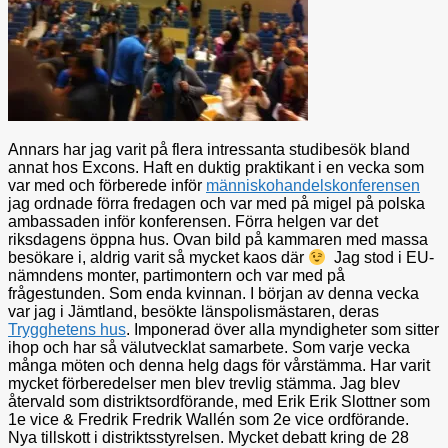
Annars har jag varit på flera intressanta studibesök bland
annat hos Excons. Haft en duktig praktikant i en vecka som
var med och förberede inför
människohandelskonferensen
jag ordnade förra fredagen och var med på migel på polska
ambassaden inför konferensen. Förra helgen var det
riksdagens öppna hus. Ovan bild på kammaren med massa
besökare i, aldrig varit så mycket kaos där
Jag stod i EU-
nämndens monter, partimontern och var med på
frågestunden. Som enda kvinnan. I början av denna vecka
var jag i Jämtland, besökte länspolismästaren, deras
Trygghetens hus
. Imponerad över alla myndigheter som sitter
ihop och har så välutvecklat samarbete. Som varje vecka
många möten och denna helg dags för vårstämma. Har varit
mycket förberedelser men blev trevlig stämma. Jag blev
återvald som distriktsordförande, med Erik Erik Slottner som
1e vice & Fredrik Fredrik Wallén som 2e vice ordförande.
Nya tillskott i distriktsstyrelsen. Mycket debatt kring de 28