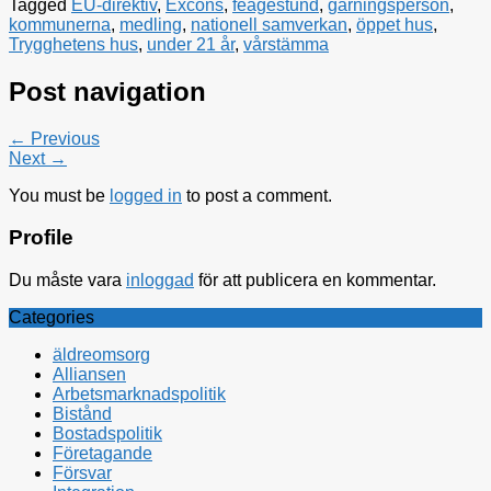
Tagged
EU-direktiv
,
Excons
,
feågestund
,
gärningsperson
,
kommunerna
,
medling
,
nationell samverkan
,
öppet hus
,
Trygghetens hus
,
under 21 år
,
vårstämma
Post navigation
← Previous
Next →
You must be
logged in
to post a comment.
Profile
Du måste vara
inloggad
för att publicera en kommentar.
Categories
äldreomsorg
Alliansen
Arbetsmarknadspolitik
Bistånd
Bostadspolitik
Företagande
Försvar