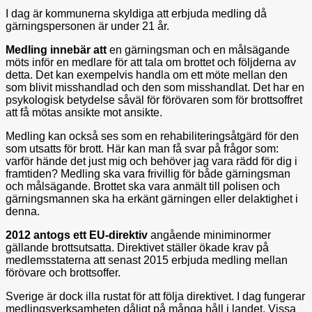
I dag är kommunerna skyldiga att erbjuda medling då
gärningspersonen är under 21 år.
Medling innebär att
en gärningsman och en målsägande
möts inför en medlare för att tala om brottet och följderna av
detta. Det kan exempelvis handla om ett möte mellan den
som blivit misshandlad och den som misshandlat. Det har en
psykologisk betydelse såväl för förövaren som för brottsoffret
att få mötas ansikte mot ansikte.
Medling kan också ses som en rehabiliteringsåtgärd för den
som utsatts för brott. Här kan man få svar på frågor som:
varför hände det just mig och behöver jag vara rädd för dig i
framtiden? Medling ska vara frivillig för både gärningsman
och målsägande. Brottet ska vara anmält till polisen och
gärningsmannen ska ha erkänt gärningen eller delaktighet i
denna.
2012 antogs ett EU-direktiv
angående miniminormer
gällande brottsutsatta. Direktivet ställer ökade krav på
medlemsstaterna att senast 2015 erbjuda medling mellan
förövare och brottsoffer.
Sverige är dock illa rustat för att följa direktivet. I dag fungerar
medlingsverksamheten dåligt på många håll i landet. Vissa