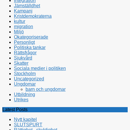
Integration
Jämställdhet
Kampanj
Kristdemokraterna
kultur
migration
Miljö
Okategoriserade
Personligt
Politiska tankar
Rättsfrågor
Sjukvård
Skatter
Sociala medier i politiken
Stockholm
Uncategorized
Ungdomar
barn och ungdomar
Utbildning
Utrikes
Latest Posts
Nytt kapitel
SLUTSPURT
Rättighet - skyldighet