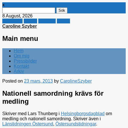
x
Sök
efter:
8 August, 2026
Facebook
Twitter
Linkedin
E-mail
Caroline Szyber
Main menu
Skip
Hem
to
Om mig
content
Pressbilder
Kontakt
Arkiv
Posted on
23 mars, 2013
by
CarolineSzyber
Nationell samordning krävs för
medling
Skriver med Lars Thunberg i
Helsingborgsdagblad
om
medling och nationell samordning. Skriver även i
Länstidningen Östersund
,
Östersundstidningar
.