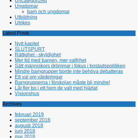
Uncategorized
Ungdomar
barn och ungdomar
Utbildning
Utrikes
Latest Posts
Nytt kapitel
SLUTSPURT
Rättighet - skyldighet
Mer tid med barnen, mer valfrihet
Sätt människors drömmar i fokus i bostadspolitiken
Mindre barngrupper borde inte behöva debatteras
Ett val om värderingar
Barngrupperna i förskolan måste bli mindre!
Låt fler bo i ett hem de valt med hjärtat
Visionshus
Archives
februari 2019
september 2018
augusti 2018
juni 2018
maj 2018