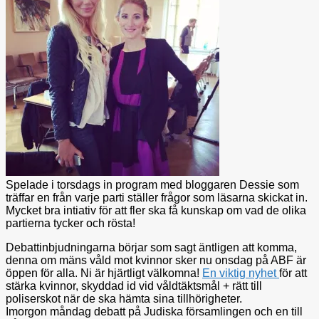
Spelade i torsdags in program med bloggaren Dessie som
träffar en från varje parti ställer frågor som läsarna skickat in.
Mycket bra intiativ för att fler ska få kunskap om vad de olika
partierna tycker och rösta!
Debattinbjudningarna börjar som sagt äntligen att komma,
denna om mäns våld mot kvinnor sker nu onsdag på ABF är
öppen för alla. Ni är hjärtligt välkomna!
En viktig nyhet
för att
stärka kvinnor, skyddad id vid våldtäktsmål + rätt till
poliserskot när de ska hämta sina tillhörigheter.
Imorgon måndag debatt på Judiska församlingen och en till