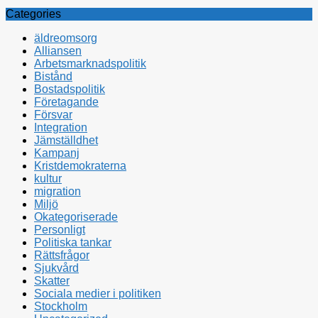
Categories
äldreomsorg
Alliansen
Arbetsmarknadspolitik
Bistånd
Bostadspolitik
Företagande
Försvar
Integration
Jämställdhet
Kampanj
Kristdemokraterna
kultur
migration
Miljö
Okategoriserade
Personligt
Politiska tankar
Rättsfrågor
Sjukvård
Skatter
Sociala medier i politiken
Stockholm