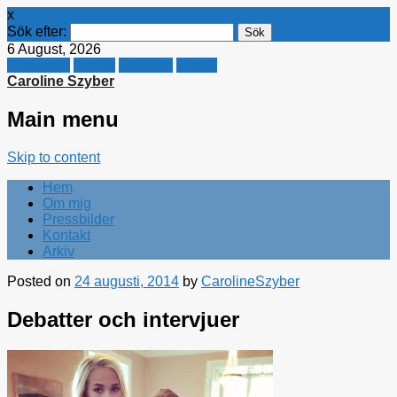
x
Sök efter:
6 August, 2026
Facebook
Twitter
Linkedin
E-mail
Caroline Szyber
Main menu
Skip to content
Hem
Om mig
Pressbilder
Kontakt
Arkiv
Posted on
24 augusti, 2014
by
CarolineSzyber
Debatter och intervjuer