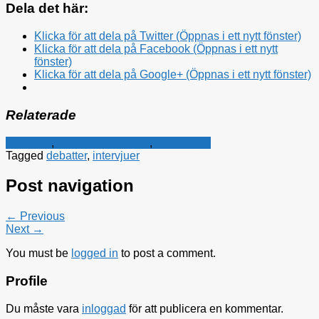
Dela det här:
Klicka för att dela på Twitter (Öppnas i ett nytt fönster)
Klicka för att dela på Facebook (Öppnas i ett nytt
fönster)
Klicka för att dela på Google+ (Öppnas i ett nytt fönster)
Relaterade
Kampanj
,
Kristdemokraterna
,
Rättsfrågor
Tagged
debatter
,
intervjuer
Post navigation
← Previous
Next →
You must be
logged in
to post a comment.
Profile
Du måste vara
inloggad
för att publicera en kommentar.