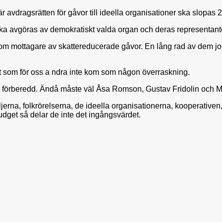
 avdragsrätten för gåvor till ideella organisationer ska slopas 
 ska avgöras av demokratiskt valda organ och deras representante
 som mottagare av skattereducerade gåvor. En lång rad av dem jo
got som för oss a ndra inte kom som någon överraskning.
lla förberedd. Ändå måste väl Åsa Romson, Gustav Fridolin och
iljerna, folkrörelserna, de ideella organisationerna, kooperative
udget så delar de inte det ingångsvärdet.