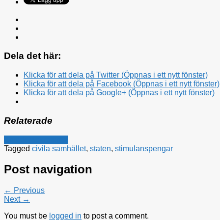
Dela det här:
Klicka för att dela på Twitter (Öppnas i ett nytt fönster)
Klicka för att dela på Facebook (Öppnas i ett nytt fönster)
Klicka för att dela på Google+ (Öppnas i ett nytt fönster)
Relaterade
Kristdemokraterna
Tagged
civila samhället
,
staten
,
stimulanspengar
Post navigation
← Previous
Next →
You must be
logged in
to post a comment.