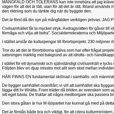
MÅNGFALD OCH TOLERANS kan inte innebära att jag kräver din u
vägen för att det är lätt, utan för att det är rätt. Ibland används
den riktning som du tänkte dig när du byggde den.
Det är först då din syn på mångfalden verkligen prövas. JAG
Civilsamhället får ta mycket stryk. Avdragsrätten för gåvor til
förmåga och vilja att bidra”. Socialdemokraterna och Miljöpartie
I stället anslår de kulturpengar till förortsprojekt. 230 miljone
Tror du att det är förortsborna själva som har efter frågat proj
satsningen märklig mot bakgrund av att idrotts- och handikappr
I stället för ett dynamiskt och självständigt civilsamhäll e tyc
Följden blev en djup misstro mot allt som stod mellan individen
HÄR FINNS EN fundamental skillnad i samhälls- och människ
De bygger samhället ovanifrån; vi vill att samhället ska byggas
lägga ditt liv tillrätta. Fram träder då bilden av svensken som 
sitt eget bästa. De fruktar att några medborgare ska passera bron
Den stora gåtan är hur M iljöpartiet har kunnat gå med på detta
Det är förstås både bra och viktigt, för att citera kulturministern.