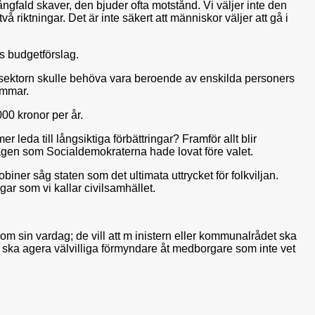
fald skaver, den bjuder ofta motstånd. Vi väljer inte den
vå riktningar. Det är inte säkert att människor väljer att gå i
s budgetförslag.
lla sektorn skulle behöva vara beroende av enskilda personers
lemmar.
000 kronor per år.
leda till långsiktiga förbättringar? Framför allt blir
slagen som Socialdemokraterna hade lovat före valet.
iner såg staten som det ultimata uttrycket för folkviljan.
gar som vi kallar civilsamhället.
om sin vardag; de vill att m inistern eller kommunalrådet ska
ker ska agera välvilliga förmyndare åt medborgare som inte vet