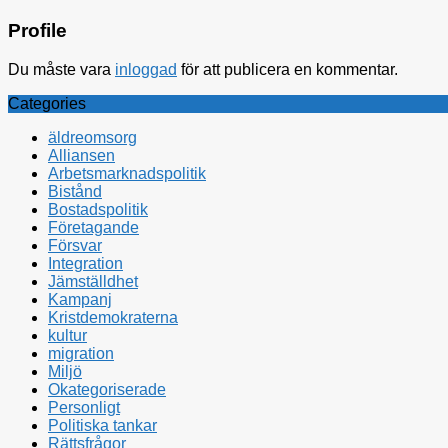
Profile
Du måste vara
inloggad
för att publicera en kommentar.
Categories
äldreomsorg
Alliansen
Arbetsmarknadspolitik
Bistånd
Bostadspolitik
Företagande
Försvar
Integration
Jämställdhet
Kampanj
Kristdemokraterna
kultur
migration
Miljö
Okategoriserade
Personligt
Politiska tankar
Rättsfrågor