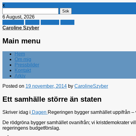
x
Sök
efter:
6 August, 2026
Facebook
Twitter
Linkedin
E-mail
Caroline Szyber
Main menu
Skip
Hem
to
Om mig
content
Pressbilder
Kontakt
Arkiv
Posted on
19 november, 2014
by
CarolineSzyber
Ett samhälle större än staten
Skriver idag i
Dagen
Regeringen bygger samhället uppifrån – 
De rödgröna bygger samhället ovanifrån; vi kristdemokrater vi
regeringens budgetförslag.