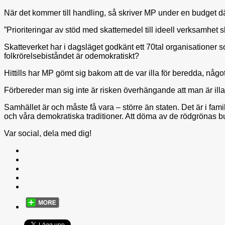
När det kommer till handling, så skriver MP under en budget där
”Prioriteringar av stöd med skattemedel till ideell verksamhet
Skatteverket har i dagsläget godkänt ett 70tal organisationer
folkrörelsebiståndet är odemokratiskt?
Hittills har MP gömt sig bakom att de var illa för beredda, nå
Förbereder man sig inte är risken överhängande att man är i
Samhället är och måste få vara – större än staten. Det är i fam
och våra demokratiska traditioner. Att döma av de rödgrönas b
Var social, dela med dig!