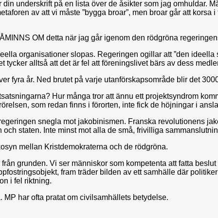
nderskrift på en lista över de åsikter som jag omhuldar. Mång
 metaforen av att vi måste ”bygga broar”, men broar går att korsa i t
 PÅMINNS OM detta när jag går igenom den rödgröna regeringen
l ideella organisationer slopas. Regeringen ogillar att ”den idee
t tycker alltså att det är fel att föreningslivet bärs av dess med
r över fyra år. Ned brutet på varje utanförskapsområde blir det 300
ektsatsningarna? Hur många tror att ännu ett projektsyndrom kommer 
örelsen, som redan finns i förorten, inte fick de höjningar i an
ks regeringen snegla mot jakobinismen. Franska revolutionens jakob
 och staten. Inte minst mot alla de små, frivilliga sammanslutnin
osyn mellan Kristdemokraterna och de rödgröna.
 från grunden. Vi ser människor som kompetenta att fatta beslut 
uppfostringsobjekt, fram träder bilden av ett samhälle där politi
 i fel riktning.
. MP har ofta pratat om civilsamhällets betydelse.