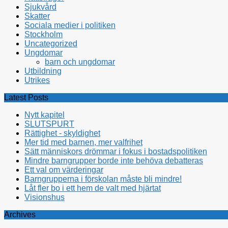
Sjukvård
Skatter
Sociala medier i politiken
Stockholm
Uncategorized
Ungdomar
barn och ungdomar
Utbildning
Utrikes
Latest Posts
Nytt kapitel
SLUTSPURT
Rättighet - skyldighet
Mer tid med barnen, mer valfrihet
Sätt människors drömmar i fokus i bostadspolitiken
Mindre barngrupper borde inte behöva debatteras
Ett val om värderingar
Barngrupperna i förskolan måste bli mindre!
Låt fler bo i ett hem de valt med hjärtat
Visionshus
Archives