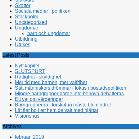
Skatter
Sociala medier i politiken
Stockholm
Uncategorized
Ungdomar
barn och ungdomar
Utbildning
Utrikes
Latest Posts
Nytt kapitel
SLUTSPURT
Rättighet - skyldighet
Mer tid med barnen, mer valfrihet
Sätt människors drömmar i fokus i bostadspolitiken
Mindre barngrupper borde inte behöva debatteras
Ett val om värderingar
Barngrupperna i förskolan måste bli mindre!
Låt fler bo i ett hem de valt med hjärtat
Visionshus
Archives
februari 2019