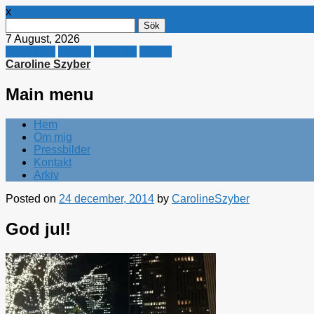
x
Sök
efter:
7 August, 2026
Facebook
Twitter
Linkedin
E-mail
Caroline Szyber
Main menu
Skip
Hem
to
Om mig
content
Pressbilder
Kontakt
Arkiv
Posted on
24 december, 2014
by
CarolineSzyber
God jul!