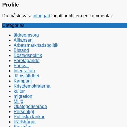
Profile
Du måste vara
inloggad
för att publicera en kommentar.
Categories
äldreomsorg
Alliansen
Arbetsmarknadspolitik
Bistånd
Bostadspolitik
Företagande
Försvar
Integration
Jämställdhet
Kampanj
Kristdemokraterna
kultur
migration
Miljö
Okategoriserade
Personligt
Politiska tankar
Rättsfrågor
Sjukvård