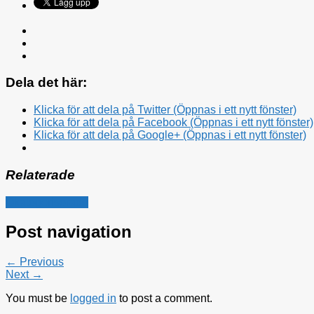
Dela det här:
Klicka för att dela på Twitter (Öppnas i ett nytt fönster)
Klicka för att dela på Facebook (Öppnas i ett nytt fönster)
Klicka för att dela på Google+ (Öppnas i ett nytt fönster)
Relaterade
Okategoriserade
Post navigation
← Previous
Next →
You must be
logged in
to post a comment.