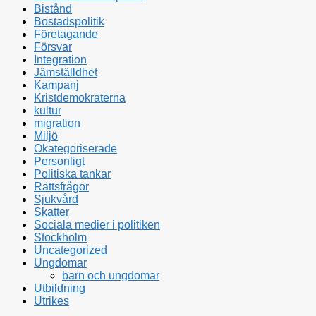
Bistånd
Bostadspolitik
Företagande
Försvar
Integration
Jämställdhet
Kampanj
Kristdemokraterna
kultur
migration
Miljö
Okategoriserade
Personligt
Politiska tankar
Rättsfrågor
Sjukvård
Skatter
Sociala medier i politiken
Stockholm
Uncategorized
Ungdomar
barn och ungdomar
Utbildning
Utrikes