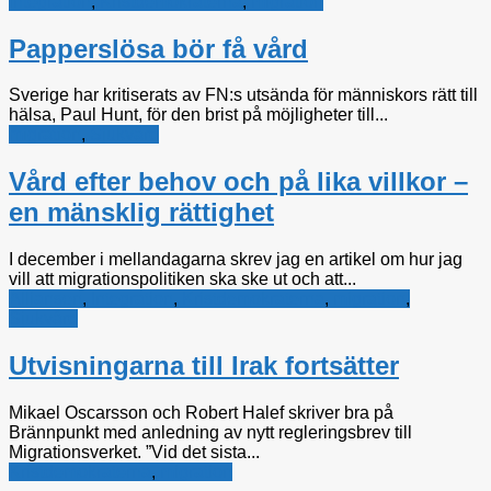
Integration
,
Kristdemokraterna
,
migration
Papperslösa bör få vård
Sverige har kritiserats av FN:s utsända för människors rätt till
hälsa, Paul Hunt, för den brist på möjligheter till...
migration
,
Sjukvård
Vård efter behov och på lika villkor –
en mänsklig rättighet
I december i mellandagarna skrev jag en artikel om hur jag
vill att migrationspolitiken ska ske ut och att...
Alliansen
,
Integration
,
Kristdemokraterna
,
migration
,
Sjukvård
Utvisningarna till Irak fortsätter
Mikael Oscarsson och Robert Halef skriver bra på
Brännpunkt med anledning av nytt regleringsbrev till
Migrationsverket. ”Vid det sista...
Kristdemokraterna
,
migration