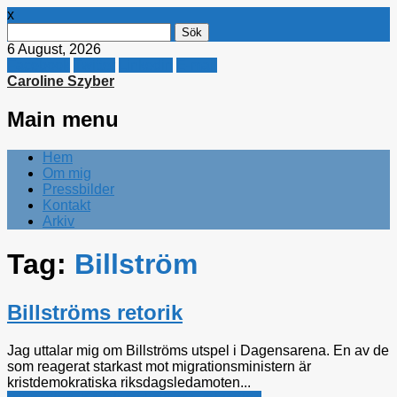
x
Sök
efter:
6 August, 2026
Facebook
Twitter
Linkedin
E-mail
Caroline Szyber
Main menu
Skip
Hem
to
Om mig
content
Pressbilder
Kontakt
Arkiv
Tag:
Billström
Billströms retorik
Jag uttalar mig om Billströms utspel i Dagensarena. En av de
som reagerat starkast mot migrationsministern är
kristdemokratiska riksdagsledamoten...