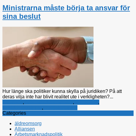
Ministrarna måste börja ta ansvar för
sina beslut
Hur länge ska politiker kunna skylla på juridiken? På att
deras vilja inte har blivit realitet ute i verkligheten?...
Alliansen
,
Arbetsmarknadspolitik
,
Integration
,
Kristdemokraterna
,
Politiska tankar
Categories
äldreomsorg
Alliansen
Arbetsmarknadspolitik