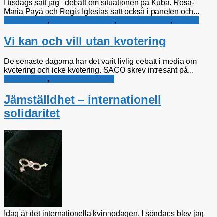
I tisdags satt jag i debatt om situationen på Kuba. Rosa-
Maria Payá och Regis Iglesias satt också i panelen och...
Jämställdhet
,
Kristdemokraterna
,
Politiska tankar
,
Utrikes
Vi kan och vill utan kvotering
De senaste dagarna har det varit livlig debatt i media om
kvotering och icke kvotering. SACO skrev intresant på...
Jämställdhet
,
Kristdemokraterna
Jämställdhet – internationell
solidaritet
Idag är det internationella kvinnodagen. I söndags blev jag