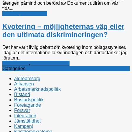
återigen påmind och berörd av Dokument utifrån om vår
tids...
Bistånd
,
Jämställdhet
Kvotering – möjligheternas väg eller
den ultimata diskrimineringen?
Det har varit livlig debatt om kvotering inom bolagsstyrelser.
Idag är det internationella kvinnodagen och därför tänker jag
förutom...
Jämställdhet
,
Kristdemokraterna
Categories
äldreomsorg
Alliansen
Arbetsmarknadspolitik
Bistånd
Bostadspolitik
Företagande
Försvar
Integration
Jämställdhet
Kampanj
Kristdemokraterna