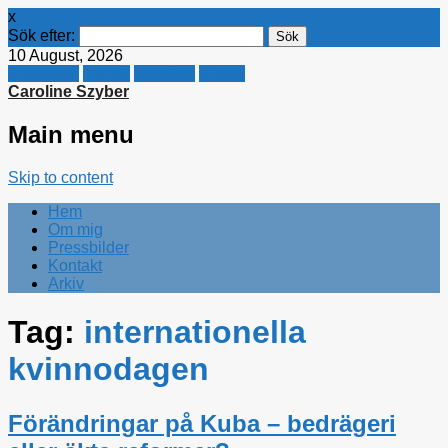
x
Sök efter:
10 August, 2026
Facebook
Twitter
Linkedin
E-mail
Caroline Szyber
Main menu
Skip to content
Hem
Om mig
Pressbilder
Kontakt
Arkiv
Tag:
internationella
kvinnodagen
Förändringar på Kuba – bedrägeri