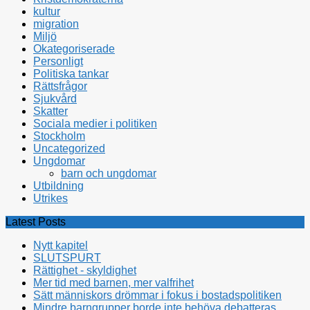
kultur
migration
Miljö
Okategoriserade
Personligt
Politiska tankar
Rättsfrågor
Sjukvård
Skatter
Sociala medier i politiken
Stockholm
Uncategorized
Ungdomar
barn och ungdomar
Utbildning
Utrikes
Latest Posts
Nytt kapitel
SLUTSPURT
Rättighet - skyldighet
Mer tid med barnen, mer valfrihet
Sätt människors drömmar i fokus i bostadspolitiken
Mindre barngrupper borde inte behöva debatteras