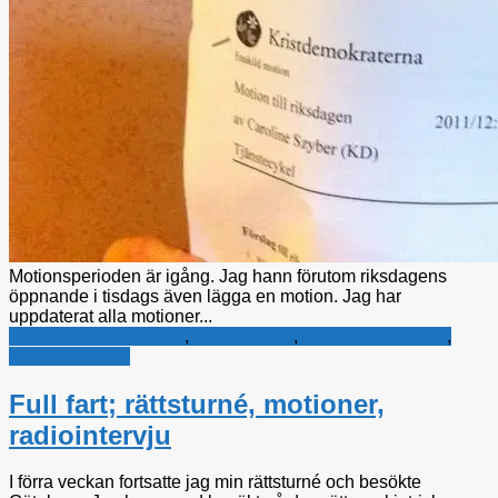
Motionsperioden är igång. Jag hann förutom riksdagens
öppnande i tisdags även lägga en motion. Jag har
uppdaterat alla motioner...
Arbetsmarknadspolitik
,
Jämställdhet
,
Kristdemokraterna
,
Politiska tankar
Full fart; rättsturné, motioner,
radiointervju
I förra veckan fortsatte jag min rättsturné och besökte