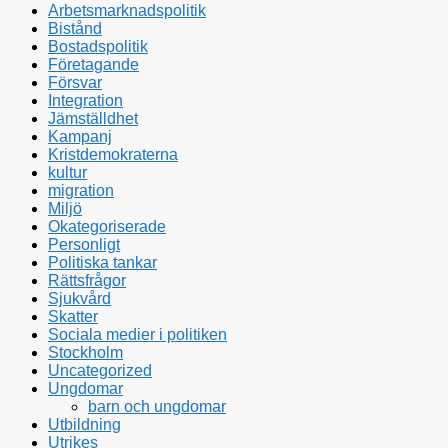
Arbetsmarknadspolitik
Bistånd
Bostadspolitik
Företagande
Försvar
Integration
Jämställdhet
Kampanj
Kristdemokraterna
kultur
migration
Miljö
Okategoriserade
Personligt
Politiska tankar
Rättsfrågor
Sjukvård
Skatter
Sociala medier i politiken
Stockholm
Uncategorized
Ungdomar
barn och ungdomar
Utbildning
Utrikes