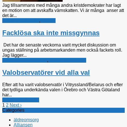
Jag tillsammans med många andra kristdemokrater har lagt
en motion om att avskaffa värnskatten. Vi är många anser att
det är...
Kristdemokraterna
,
Skatter
Facklösa ska inte missgynnas
Det har de senaste veckorna varit mycket diskussion om
ungas ställning på arbetsmarkanden men också fackets roll.
Jag lägger...
Arbetsmarknadspolitik
,
Kristdemokraterna
Valobservatörer vid alla val
Efter att ha varit valobservatör i Vitryssland/Belarus och efter
det tydliga underkända valen i Örebro och Västra Götaland
har...
Kristdemokraterna
1
2
Next ›
Categories
äldreomsorg
Alliansen