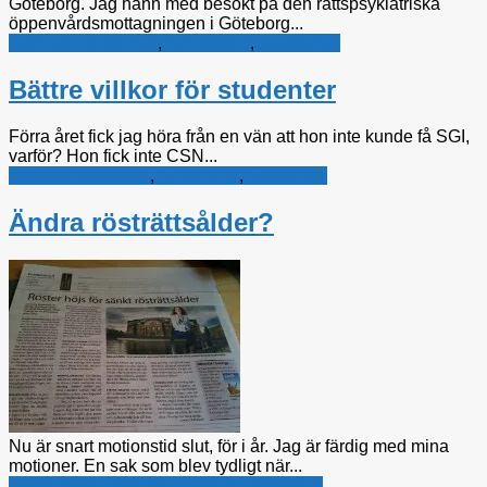
Göteborg. Jag hann med besökt på den rättspsykiatriska
öppenvårdsmottagningen i Göteborg...
barn och ungdomar
,
Rättsfrågor
,
Ungdomar
Bättre villkor för studenter
Förra året fick jag höra från en vän att hon inte kunde få SGI,
varför? Hon fick inte CSN...
Kristdemokraterna
,
Ungdomar
,
Utbildning
Ändra rösträttsålder?
Nu är snart motionstid slut, för i år. Jag är färdig med mina
motioner. En sak som blev tydligt när...
Jämställdhet
,
Politiska tankar
,
Ungdomar