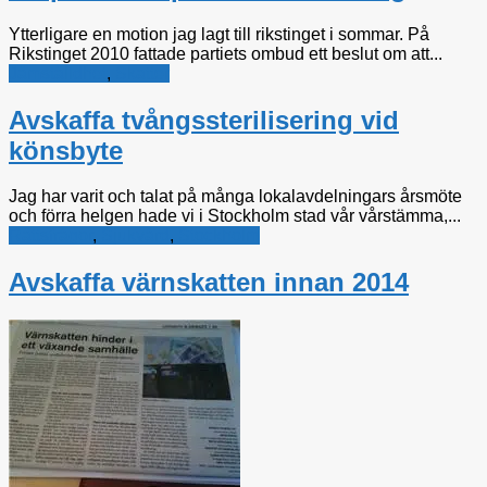
Ytterligare en motion jag lagt till rikstinget i sommar. På
Rikstinget 2010 fattade partiets ombud ett beslut om att...
Jämställdhet
,
Skatter
Avskaffa tvångssterilisering vid
könsbyte
Jag har varit och talat på många lokalavdelningars årsmöte
och förra helgen hade vi i Stockholm stad vår vårstämma,...
Rättsfrågor
,
Sjukvård
,
Stockholm
Avskaffa värnskatten innan 2014