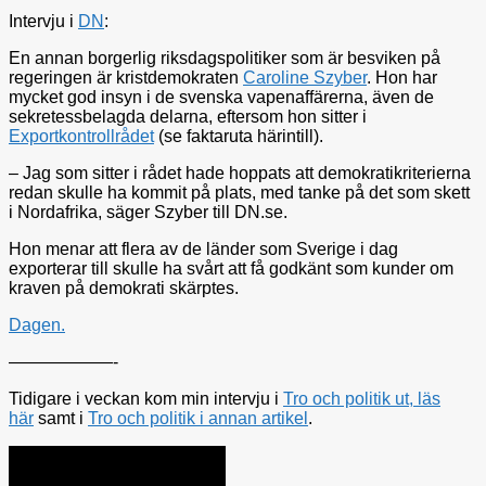
Intervju i
DN
:
En annan borgerlig riksdagspolitiker som är besviken på
regeringen är kristdemokraten
Caroline Szyber
. Hon har
mycket god insyn i de svenska vapenaffärerna, även de
sekretessbelagda delarna, eftersom hon sitter i
Exportkontrollrådet
(se faktaruta härintill).
– Jag som sitter i rådet hade hoppats att demokratikriterierna
redan skulle ha kommit på plats, med tanke på det som skett
i Nordafrika, säger Szyber till DN.se.
Hon menar att flera av de länder som Sverige i dag
exporterar till skulle ha svårt att få godkänt som kunder om
kraven på demokrati skärptes.
Dagen.
——————-
Tidigare i veckan kom min intervju i
Tro och politik ut, läs
här
samt i
Tro och politik i annan artikel
.