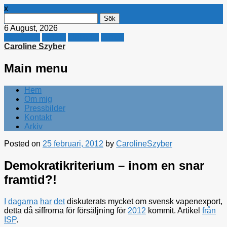
x
Sök
efter:
6 August, 2026
Facebook
Twitter
Linkedin
E-mail
Caroline Szyber
Main menu
Skip
Hem
to
Om mig
content
Pressbilder
Kontakt
Arkiv
Posted on
25 februari, 2012
by
CarolineSzyber
Demokratikriterium – inom en snar
framtid?!
I
dagarna
har
det
diskuterats mycket om svensk vapenexport,
detta då siffrorna för försäljning för
2012
kommit. Artikel
från
ISP
.