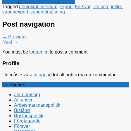
Försvar
,
Kristdemokraterna
,
Utrikes
Tagged
demokratikriterium
,
export
,
Försvar
,
Tro och politik
,
vapenexport
,
vapenförsäljning
Post navigation
← Previous
Next →
You must be
logged in
to post a comment.
Profile
Du måste vara
inloggad
för att publicera en kommentar.
Categories
äldreomsorg
Alliansen
Arbetsmarknadspolitik
Bistånd
Bostadspolitik
Företagande
Försvar