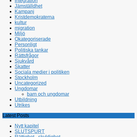
Integration
Jämställdhet
Kampanj
Kristdemokraterna
kultur
migration
Miljö
Okategoriserade
Personligt
Politiska tankar
Rättsfrågor
Sjukvård
Skatter
Sociala medier i politiken
Stockholm
Uncategorized
Ungdomar
barn och ungdomar
Utbildning
Utrikes
Latest Posts
Nytt kapitel
SLUTSPURT
Rättighet - skyldighet