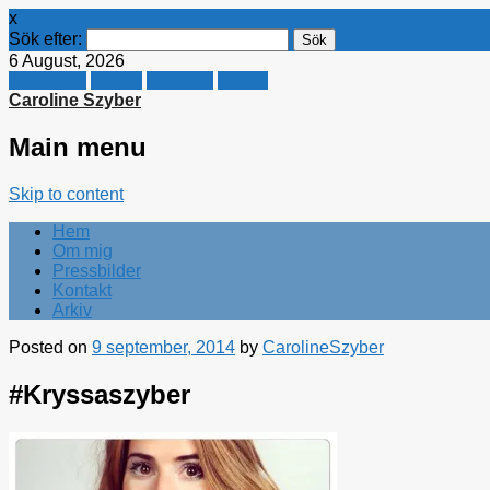
x
Sök efter:
6 August, 2026
Facebook
Twitter
Linkedin
E-mail
Caroline Szyber
Main menu
Skip to content
Hem
Om mig
Pressbilder
Kontakt
Arkiv
Posted on
9 september, 2014
by
CarolineSzyber
#Kryssaszyber