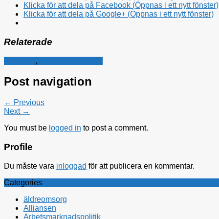
Klicka för att dela på Facebook (Öppnas i ett nytt fönster)
Klicka för att dela på Google+ (Öppnas i ett nytt fönster)
Relaterade
Kampanj
,
Kristdemokraterna
Post navigation
← Previous
Next →
You must be
logged in
to post a comment.
Profile
Du måste vara
inloggad
för att publicera en kommentar.
Categories
äldreomsorg
Alliansen
Arbetsmarknadspolitik