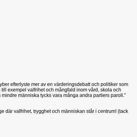
 Szyber efterlyste mer av en värderingsdebatt och politiker som
m till exempel valfrihet och mångfald inom vård, skola och
ch mindre människa tycks vara många andra partiers paroll.”
e där valfrihet, trygghet och människan står i centrum! (tack