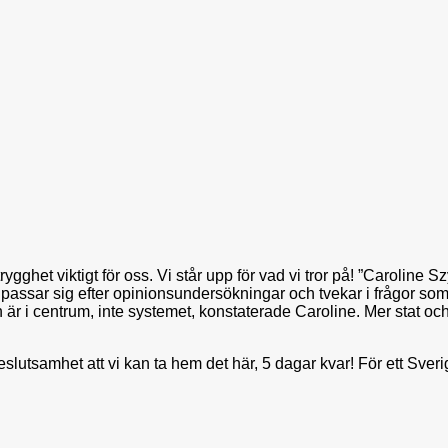
trygghet viktigt för oss. Vi står upp för vad vi tror på! ”Caroline
 anpassar sig efter opinionsundersökningar och tvekar i frågor so
 är i centrum, inte systemet, konstaterade Caroline. Mer stat o
slutsamhet att vi kan ta hem det här, 5 dagar kvar! För ett Sverig