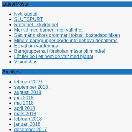
Latest Posts
Nytt kapitel
SLUTSPURT
Rättighet - skyldighet
Mer tid med barnen, mer valfrihet
Sätt människors drömmar i fokus i bostadspolitiken
Mindre barngrupper borde inte behöva debatteras
Ett val om värderingar
Barngrupperna i förskolan måste bli mindre!
Låt fler bo i ett hem de valt med hjärtat
Visionshus
Archives
februari 2019
september 2018
augusti 2018
juni 2018
maj 2018
april 2018
mars 2018
februari 2018
januari 2018
december 2017