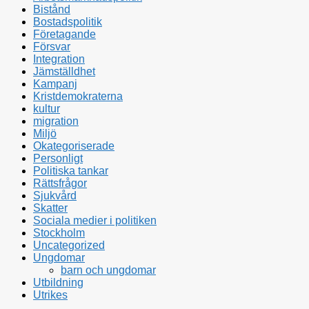
Bistånd
Bostadspolitik
Företagande
Försvar
Integration
Jämställdhet
Kampanj
Kristdemokraterna
kultur
migration
Miljö
Okategoriserade
Personligt
Politiska tankar
Rättsfrågor
Sjukvård
Skatter
Sociala medier i politiken
Stockholm
Uncategorized
Ungdomar
barn och ungdomar
Utbildning
Utrikes