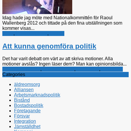
Idag hade jag möte med Nationalkommittén för Raoul
Wallenberg 2012 och tittade på den fina utställningen som
kommer visas...
kultur
,
Politiska tankar
,
Utrikes
Att kunna genomföra politik
Det har varit debatt om värt av att skriva motioner. Alla
motioner avslås? Ingen läser dem? Man kan opinionsbilda...
Kristdemokraterna
,
Politiska tankar
,
Rättsfrågor
,
Utbildning
Categories
äldreomsorg
Alliansen
Arbetsmarknadspolitik
Bistånd
Bostadspolitik
Företagande
Försvar
Integration
Jämställdhet