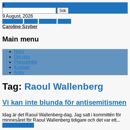
x
Sök
efter:
9 August, 2026
Facebook
Twitter
Linkedin
E-mail
Caroline Szyber
Main menu
Skip
Hem
to
Om mig
content
Pressbilder
Kontakt
Arkiv
Tag:
Raoul Wallenberg
Vi kan inte blunda för antisemitismen
Idag är det Raoul Wallenberg-dag. Jag satt i kommittén för
minnesåret för Raoul Wallenberg tidigare och det var ett...
Politiska tankar