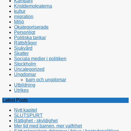
Kampanj
Kristdemokraterna
kultur
migration
Miljö
Okategoriserade
Personligt
Politiska tankar
Rättsfrågor
Sjukvård
Skatter
Sociala medier i politiken
Stockholm
Uncategorized
Ungdomar
barn och ungdomar
Utbildning
Utrikes
Latest Posts
Nytt kapitel
SLUTSPURT
Rättighet - skyldighet
Mer tid med barnen, mer valfrihet