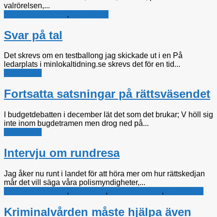
valrörelsen,...
Kristdemokraterna
,
Rättsfrågor
Svar på tal
Det skrevs om en testballong jag skickade ut i en På
ledarplats i minlokaltidning.se skrevs det för en tid...
Rättsfrågor
Fortsatta satsningar på rättsväsendet
I budgetdebatten i december lät det som det brukar; V höll sig
inte inom bugdetramen men drog ned på...
Rättsfrågor
Intervju om rundresa
Jag åker nu runt i landet för att höra mer om hur rättskedjan
mår det vill säga våra polismyndigheter,...
Kristdemokraterna
,
Personligt
,
Politiska tankar
,
Rättsfrågor
Kriminalvården måste hjälpa även