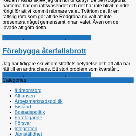
Redan i våras skrev jag om hur olika syn de tre Rödgröna
partierna har om rättsväsendet och det har inte blivit mindre
rörigt för att vi kommit närmare valet. Tvärtom det är en
rättslig röra som gör att de Rödgröna nu valt att inte
presentera något gemensamt innan valet. Även om de
lovade att göra detta.
Alliansen
,
Kristdemokraterna
,
Rättsfrågor
Förebygga återfallsbrott
Jag har tidigare skrivit om straffets betydelse och att alla har
rätt till en andra chans. Ett stort problem som kvarstår...
Alliansen
,
Kristdemokraterna
,
Rättsfrågor
Categories
äldreomsorg
Alliansen
Arbetsmarknadspolitik
Bistånd
Bostadspolitik
Företagande
Försvar
Integration
Jämställdhet