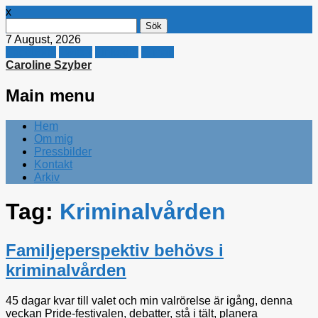
x
Sök
efter:
7 August, 2026
Facebook
Twitter
Linkedin
E-mail
Caroline Szyber
Main menu
Skip
Hem
to
Om mig
content
Pressbilder
Kontakt
Arkiv
Tag:
Kriminalvården
Familjeperspektiv behövs i
kriminalvården
45 dagar kvar till valet och min valrörelse är igång, denna
veckan Pride-festivalen, debatter, stå i tält, planera