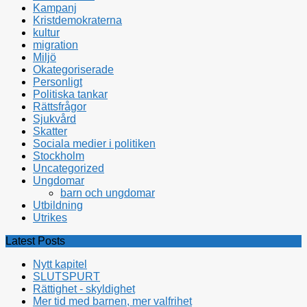
Kampanj
Kristdemokraterna
kultur
migration
Miljö
Okategoriserade
Personligt
Politiska tankar
Rättsfrågor
Sjukvård
Skatter
Sociala medier i politiken
Stockholm
Uncategorized
Ungdomar
barn och ungdomar
Utbildning
Utrikes
Latest Posts
Nytt kapitel
SLUTSPURT
Rättighet - skyldighet
Mer tid med barnen, mer valfrihet