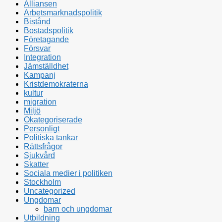
Alliansen
Arbetsmarknadspolitik
Bistånd
Bostadspolitik
Företagande
Försvar
Integration
Jämställdhet
Kampanj
Kristdemokraterna
kultur
migration
Miljö
Okategoriserade
Personligt
Politiska tankar
Rättsfrågor
Sjukvård
Skatter
Sociala medier i politiken
Stockholm
Uncategorized
Ungdomar
barn och ungdomar
Utbildning