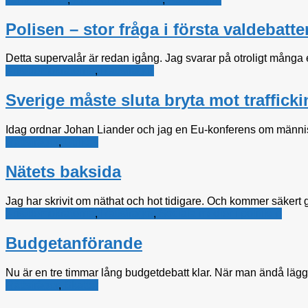
Polisen – stor fråga i första valdebatte
Detta supervalår är redan igång. Jag svarar på otroligt många en
Kristdemokraterna
,
Rättsfrågor
Sverige måste sluta bryta mot traffic
Idag ordnar Johan Liander och jag en Eu-konferens om människo
Rättsfrågor
,
Utrikes
Nätets baksida
Jag har skrivit om näthat och hot tidigare. Och kommer säkert g
Kristdemokraterna
,
Rättsfrågor
,
Sociala medier i politiken
Budgetanförande
Nu är en tre timmar lång budgetdebatt klar. När man ändå lägger
Rättsfrågor
,
Skatter