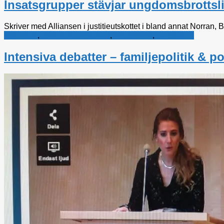
Insatsgrupper stävjar ungdomsbrottsl
Skriver med Alliansen i justitieutskottet i bland annat Norran,
Alliansen
,
barn och ungdomar
,
Rättsfrågor
,
Ungdomar
Intensiva debatter – familjepolitik & p