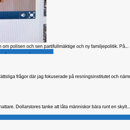
 om polisen och sen partifullmäktige och ny familjepolitik. På...
gor
,
Stockholm
,
Ungdomar
ättsliga frågor där jag fokuserade på resningsinstitutet och n
ttare. Dollarstores tanke att låta människor bära runt en skylt..