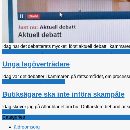
Idag har det debatterats mycket, först aktuell debatt i kammaren
barn och ungdomar
,
Jämställdhet
,
Kristdemokraterna
,
Rättsfrå
Unga lagöverträdare
Idag var det debatter i kammaren på rättsområdet, om processr
Kristdemokraterna
,
Rättsfrågor
Butiksägare ska inte införa skampåle
Idag skriver jag på Aftonbladet om hur Dollarstore behandlar sna
Rättsfrågor
Categories
äldreomsorg