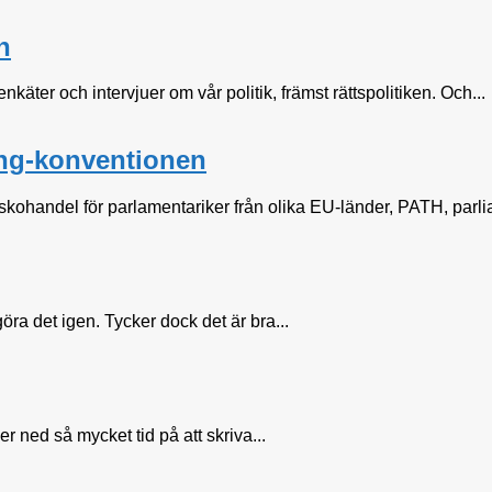
n
käter och intervjuer om vår politik, främst rättspolitiken. Och...
king-konventionen
handel för parlamentariker från olika EU-länder, PATH, parliame
öra det igen. Tycker dock det är bra...
 ned så mycket tid på att skriva...