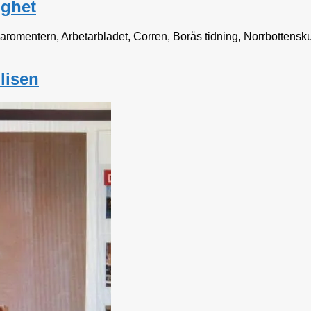
ighet
 Baromentern, Arbetarbladet, Corren, Borås tidning, Norrbottensku
olisen