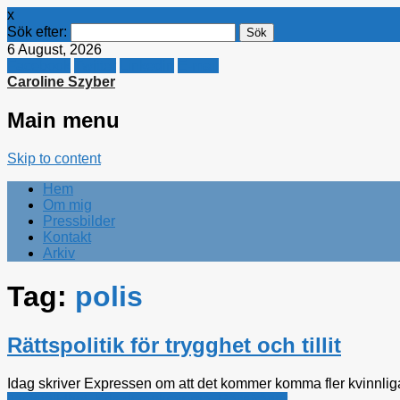
x
Sök efter:
6 August, 2026
Facebook
Twitter
Linkedin
E-mail
Caroline Szyber
Main menu
Skip to content
Hem
Om mig
Pressbilder
Kontakt
Arkiv
Tag:
polis
Rättspolitik för trygghet och tillit
Idag skriver Expressen om att det kommer komma fler kvinnliga 
Jämställdhet
,
Kristdemokraterna
,
Rättsfrågor