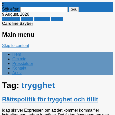
x
Sök efter:
9 August, 2026
Facebook
Twitter
Linkedin
E-mail
Caroline Szyber
Main menu
Skip to content
Hem
Om mig
Pressbilder
Kontakt
Arkiv
Tag:
trygghet
Rättspolitik för trygghet och tillit
Idag skriver Expressen om att det kommer komma fler
kvinnliga partiledare framöver. Det är jag övertygad om och