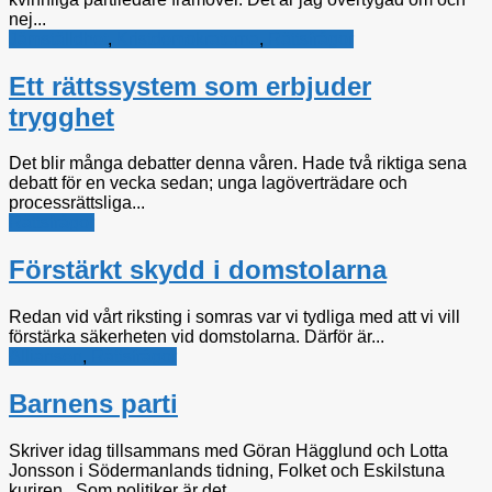
nej...
Jämställdhet
,
Kristdemokraterna
,
Rättsfrågor
Ett rättssystem som erbjuder
trygghet
Det blir många debatter denna våren. Hade två riktiga sena
debatt för en vecka sedan; unga lagöverträdare och
processrättsliga...
Rättsfrågor
Förstärkt skydd i domstolarna
Redan vid vårt riksting i somras var vi tydliga med att vi vill
förstärka säkerheten vid domstolarna. Därför är...
Alliansen
,
Rättsfrågor
Barnens parti
Skriver idag tillsammans med Göran Hägglund och Lotta
Jonsson i Södermanlands tidning, Folket och Eskilstuna
kuriren. Som politiker är det...